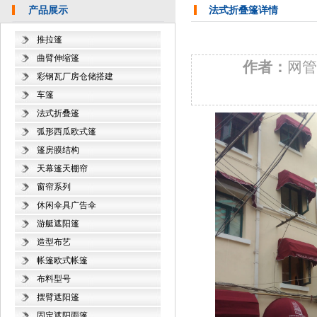
产品展示
法式折叠篷详情
推拉篷
曲臂伸缩篷
作者：
网
彩钢瓦厂房仓储搭建
车篷
法式折叠篷
弧形西瓜欧式篷
篷房膜结构
天幕篷天棚帘
窗帘系列
休闲伞具广告伞
游艇遮阳篷
造型布艺
帐篷欧式帐篷
布料型号
摆臂遮阳篷
固定遮阳雨篷