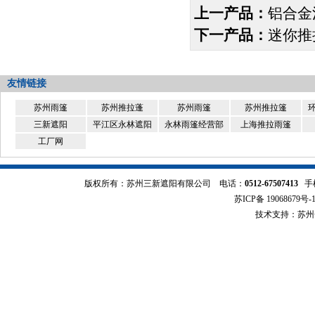
上一产品：
铝合金
下一产品：
迷你推
友情链接
苏州雨篷
苏州推拉蓬
苏州雨篷
苏州推拉篷
三新遮阳
平江区永林遮阳
永林雨篷经营部
上海推拉雨篷
工厂网
版权所有：苏州三新遮阳有限公司
电话：
0512-67507413
手
苏ICP备 19068679号-
技术支持：
苏州