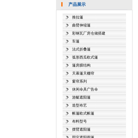
产品展示
推拉篷
曲臂伸缩篷
彩钢瓦厂房仓储搭建
车篷
法式折叠篷
弧形西瓜欧式篷
篷房膜结构
天幕篷天棚帘
窗帘系列
休闲伞具广告伞
游艇遮阳篷
造型布艺
帐篷欧式帐篷
布料型号
摆臂遮阳篷
固定遮阳雨篷