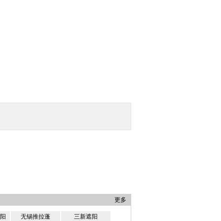
更多
阳
无锡推拉蓬
三新遮阳